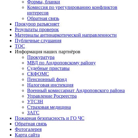
Формы, бланки
Комиссия по урегулированию конфликтов
интересов
Обратная связь
Прокурор разъясняет
Результаты проверок
Материалы антинаркотической направленности
Публичные слушания
ТОС
Информация наших партнёров
Прокуратура
МВД по Андроповскому району
Судебные приставы
СКФОМС
Пенсионный фонд
Налоговая инспекция
Военный комиссариат Андроповского района
Управление Росреестра
УТСЗН
Страховая медицина
ЗАГС
Пожарная безопасность и ГО ЧС
Обратная связь
Фотогалерея
Карта сайта