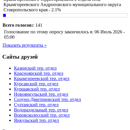
Крымгиреевского Андроповского муниципального округа
Ставропольского края - 2.1%
Всего голосов:
: 141
Голосование по этому опросу закончилось в: 06 Июль 2026 -
05:00
Показать результаты »
Сайты друзей
Казинский тер. отдел
Красноярский тер. отдел
Крымгиреевский тер. отдел
Курсавский тер. отдел
Куршавский тер. отдел
Новоянкульский тер. отдел
Солуно-Дмитриевский тер. отдел
Султанский тер. отдел
Водораздельный тер. отдел
Воровсколесский тер. отдел
Янкульский тер. отдел