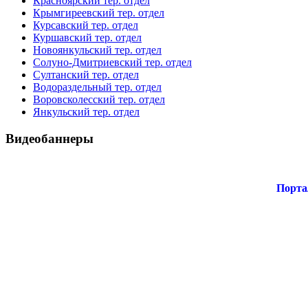
Красноярский тер. отдел
Крымгиреевский тер. отдел
Курсавский тер. отдел
Куршавский тер. отдел
Новоянкульский тер. отдел
Солуно-Дмитриевский тер. отдел
Султанский тер. отдел
Водораздельный тер. отдел
Воровсколесский тер. отдел
Янкульский тер. отдел
Видеобаннеры
Порта