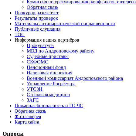
Комиссия по урегулированию конфликтов интересо
Обратная связь
Прокурор разъясняет
Результаты проверок
Материалы антинаркотической направленности
Публичные слушания
ТОС
Информация наших партнёров
Прокуратура
МВД по Андроповскому району
Судебные приставы
СКФОМС
Пенсионный фонд
Налоговая инспекция
Военный комиссариат Андроповского района
Управление Росреестра
УТСЗН
Страховая медицина
ЗАГС
Пожарная безопасность и ГО ЧС
Обратная связь
Фотогалерея
Карта сайта
Опросы