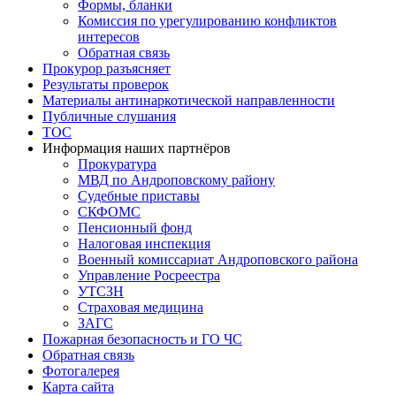
Формы, бланки
Комиссия по урегулированию конфликтов
интересов
Обратная связь
Прокурор разъясняет
Результаты проверок
Материалы антинаркотической направленности
Публичные слушания
ТОС
Информация наших партнёров
Прокуратура
МВД по Андроповскому району
Судебные приставы
СКФОМС
Пенсионный фонд
Налоговая инспекция
Военный комиссариат Андроповского района
Управление Росреестра
УТСЗН
Страховая медицина
ЗАГС
Пожарная безопасность и ГО ЧС
Обратная связь
Фотогалерея
Карта сайта