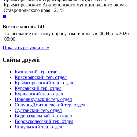
Крымгиреевского Андроповского муниципального округа
Ставропольского края - 2.1%
Всего голосов:
: 141
Голосование по этому опросу закончилось в: 06 Июль 2026 -
05:00
Показать результаты »
Сайты друзей
Казинский тер. отдел
Красноярский тер. отдел
Крымгиреевский тер. отдел
Курсавский тер. отдел
Куршавский тер. отдел
Новоянкульский тер. отдел
Солуно-Дмитриевский тер. отдел
Султанский тер. отдел
Водораздельный тер. отдел
Воровсколесский тер. отдел
Янкульский тер. отдел