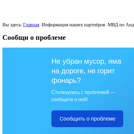
Вы здесь:
Главная
Информация наших партнёров
МВД по Анд
Сообщи о проблеме
Не убран мусор, яма
на дороге, не горит
фонарь?
Столкнулись с проблемой —
сообщите о ней!
Сообщить о проблеме