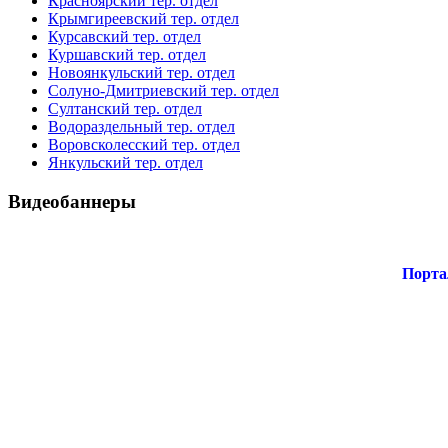
Красноярский тер. отдел
Крымгиреевский тер. отдел
Курсавский тер. отдел
Куршавский тер. отдел
Новоянкульский тер. отдел
Солуно-Дмитриевский тер. отдел
Султанский тер. отдел
Водораздельный тер. отдел
Воровсколесский тер. отдел
Янкульский тер. отдел
Видеобаннеры
Порта