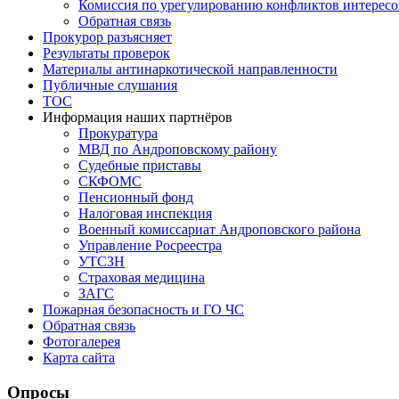
Комиссия по урегулированию конфликтов интересо
Обратная связь
Прокурор разъясняет
Результаты проверок
Материалы антинаркотической направленности
Публичные слушания
ТОС
Информация наших партнёров
Прокуратура
МВД по Андроповскому району
Судебные приставы
СКФОМС
Пенсионный фонд
Налоговая инспекция
Военный комиссариат Андроповского района
Управление Росреестра
УТСЗН
Страховая медицина
ЗАГС
Пожарная безопасность и ГО ЧС
Обратная связь
Фотогалерея
Карта сайта
Опросы