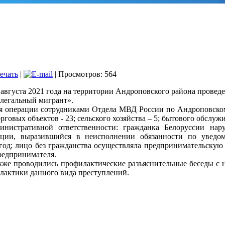
|
| Просмотров: 564
7 августа 2021 года на территории Андроповского района прове
легальный мигрант».
я операции сотрудниками Отдела МВД России по Андроповскому 
торговых объектов - 23; сельского хозяйства – 5; бытового обслуж
инистративной ответственности: гражданка Белоруссии на
ации, выразившийся в неисполнении обязанности по уведо
год; лицо без гражданства осуществляла предпринимательскую 
редпринимателя.
кже проводились профилактические разъяснительные беседы с 
лактики данного вида преступлений.