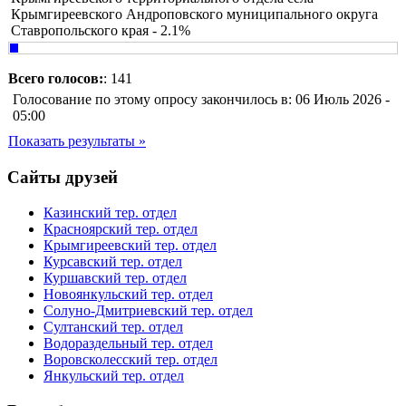
Крымгиреевского Андроповского муниципального округа
Ставропольского края - 2.1%
Всего голосов:
: 141
Голосование по этому опросу закончилось в: 06 Июль 2026 -
05:00
Показать результаты »
Сайты друзей
Казинский тер. отдел
Красноярский тер. отдел
Крымгиреевский тер. отдел
Курсавский тер. отдел
Куршавский тер. отдел
Новоянкульский тер. отдел
Солуно-Дмитриевский тер. отдел
Султанский тер. отдел
Водораздельный тер. отдел
Воровсколесский тер. отдел
Янкульский тер. отдел