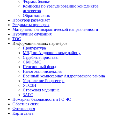
Формы, бланки
Комиссия по урегулированию конфликтов
интересов
Обратная связь
Прокурор разъясняет
Результаты проверок
Материалы антинаркотической направленности
Публичные слушания
ТОС
Информация наших партнёров
Прокуратура
МВД по Андроповскому району
Судебные приставы
СКФОМС
Пенсионный фонд
Налоговая инспекция
Военный комиссариат Андроповского района
Управление Росреестра
УТСЗН
Страховая медицина
ЗАГС
Пожарная безопасность и ГО ЧС
Обратная связь
Фотогалерея
Карта сайта