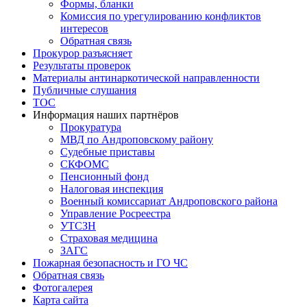
Формы, бланки
Комиссия по урегулированию конфликтов
интересов
Обратная связь
Прокурор разъясняет
Результаты проверок
Материалы антинаркотической направленности
Публичные слушания
ТОС
Информация наших партнёров
Прокуратура
МВД по Андроповскому району
Судебные приставы
СКФОМС
Пенсионный фонд
Налоговая инспекция
Военный комиссариат Андроповского района
Управление Росреестра
УТСЗН
Страховая медицина
ЗАГС
Пожарная безопасность и ГО ЧС
Обратная связь
Фотогалерея
Карта сайта