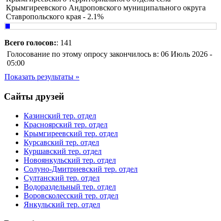
Крымгиреевского Андроповского муниципального округа
Ставропольского края - 2.1%
Всего голосов:
: 141
Голосование по этому опросу закончилось в: 06 Июль 2026 -
05:00
Показать результаты »
Сайты друзей
Казинский тер. отдел
Красноярский тер. отдел
Крымгиреевский тер. отдел
Курсавский тер. отдел
Куршавский тер. отдел
Новоянкульский тер. отдел
Солуно-Дмитриевский тер. отдел
Султанский тер. отдел
Водораздельный тер. отдел
Воровсколесский тер. отдел
Янкульский тер. отдел