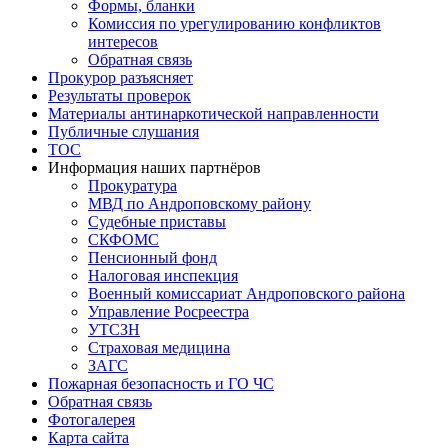
Формы, бланки
Комиссия по урегулированию конфликтов
интересов
Обратная связь
Прокурор разъясняет
Результаты проверок
Материалы антинаркотической направленности
Публичные слушания
ТОС
Информация наших партнёров
Прокуратура
МВД по Андроповскому району
Судебные приставы
СКФОМС
Пенсионный фонд
Налоговая инспекция
Военный комиссариат Андроповского района
Управление Росреестра
УТСЗН
Страховая медицина
ЗАГС
Пожарная безопасность и ГО ЧС
Обратная связь
Фотогалерея
Карта сайта