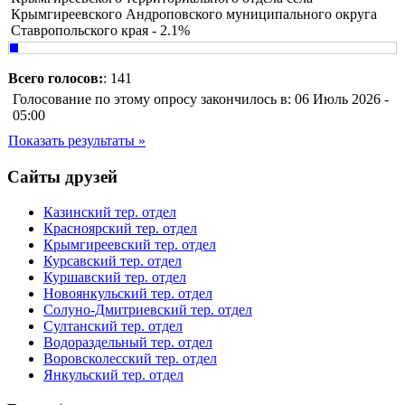
Крымгиреевского Андроповского муниципального округа
Ставропольского края - 2.1%
Всего голосов:
: 141
Голосование по этому опросу закончилось в: 06 Июль 2026 -
05:00
Показать результаты »
Сайты друзей
Казинский тер. отдел
Красноярский тер. отдел
Крымгиреевский тер. отдел
Курсавский тер. отдел
Куршавский тер. отдел
Новоянкульский тер. отдел
Солуно-Дмитриевский тер. отдел
Султанский тер. отдел
Водораздельный тер. отдел
Воровсколесский тер. отдел
Янкульский тер. отдел